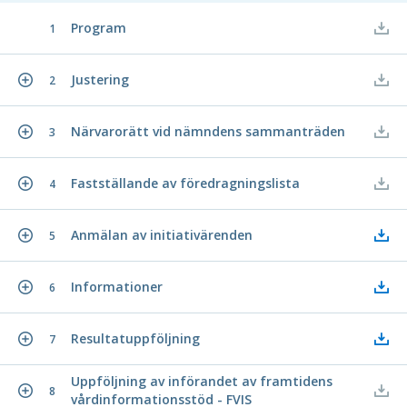
Program
1
Justering
2
Närvarorätt vid nämndens sammanträden
3
Fastställande av föredragningslista
4
Anmälan av initiativärenden
5
Informationer
6
Resultatuppföljning
7
Uppföljning av införandet av framtidens
8
vårdinformationsstöd - FVIS