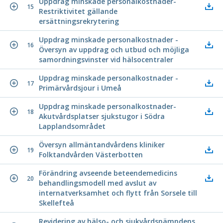
Uppdrag minskade personalkostnader-
15
Restriktivitet gällande
ersättningsrekrytering
Uppdrag minskade personalkostnader -
16
Översyn av uppdrag och utbud och möjliga
samordningsvinster vid hälsocentraler
Uppdrag minskade personalkostnader -
17
Primärvårdsjour i Umeå
Uppdrag minskade personalkostnader-
18
Akutvårdsplatser sjukstugor i Södra
Lapplandsområdet
Översyn allmäntandvårdens kliniker
19
Folktandvården Västerbotten
Förändring avseende beteendemedicins
20
behandlingsmodell med avslut av
internatverksamhet och flytt från Sorsele till
Skellefteå
Revidering av hälso- och sjukvårdsnämndens