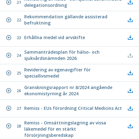
21
delegationsordning
Rekommendation gällande assisterad
22
befruktning
Erhållna medel vid arvskifte
23
Sammanträdesplan för hälso- och
24
sjukvårdsnämnden 2026
Revidering av egenavgifter för
25
speciallivsmedel
Granskningsrapport nr 8/2024 angående
26
ekonomistyrning år 2024
Remiss - EUs förordning Critical Medicins Act
27
Remiss - Omsättningslagring av vissa
28
läkemedel för en stärkt
försörjningsberedskap