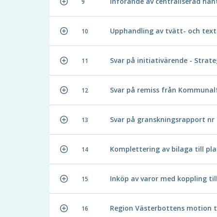
Införande av centraliserad ha
9
Upphandling av tvätt- och text
10
Svar på initiativärende - Stra
11
Svar på remiss från Kommunalf
12
Svar på granskningsrapport nr 
13
Komplettering av bilaga till p
14
Inköp av varor med koppling til
15
Region Västerbottens motion t
16