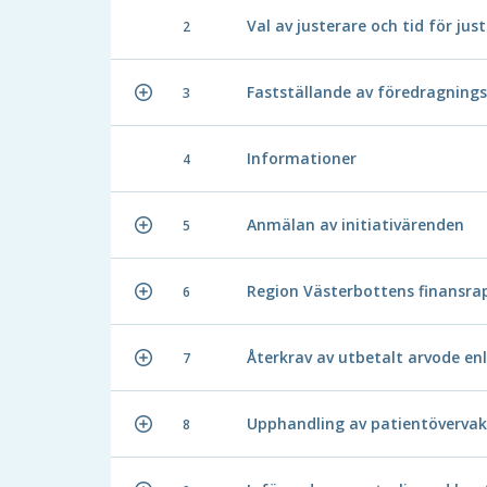
Val av justerare och tid för jus
2
Fastställande av föredragnings
3
Informationer
4
Anmälan av initiativärenden
5
Region Västerbottens finansra
6
Återkrav av utbetalt arvode enl
7
Upphandling av patientöverva
8