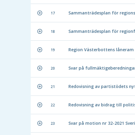
Sammanträdesplan för regions
17
Sammanträdesplan för regionf
18
Region Västerbottens låneram 
19
Svar på fullmäktigeberedninga
20
Redovisning av partistödets n
21
Redovisning av bidrag till pol
22
Svar på motion nr 32-2021 Sver
23