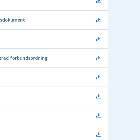
ingsdokument
derad förbundsordning