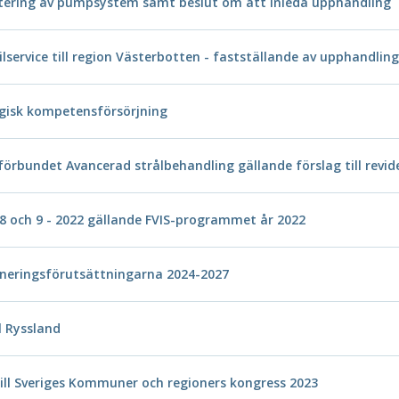
ntering av pumpsystem samt beslut om att inleda upphandling
ilservice till region Västerbotten - fastställande av upphandl
tegisk kompetensförsörjning
örbundet Avancerad strålbehandling gällande förslag till revi
8 och 9 - 2022 gällande FVIS-programmet år 2022
laneringsförutsättningarna 2024-2027
l Ryssland
ill Sveriges Kommuner och regioners kongress 2023