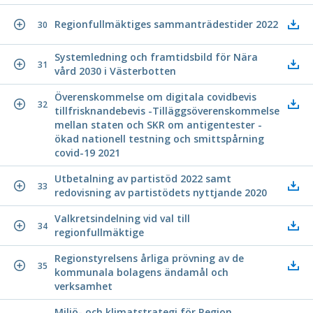
Regionfullmäktiges sammanträdestider 2022
30
Systemledning och framtidsbild för Nära
31
vård 2030 i Västerbotten
Överenskommelse om digitala covidbevis
32
tillfrisknandebevis -Tilläggsöverenskommelse
mellan staten och SKR om antigentester -
ökad nationell testning och smittspårning
covid-19 2021
Utbetalning av partistöd 2022 samt
33
redovisning av partistödets nyttjande 2020
Valkretsindelning vid val till
34
regionfullmäktige
Regionstyrelsens årliga prövning av de
35
kommunala bolagens ändamål och
verksamhet
Miljö- och klimatstrategi för Region