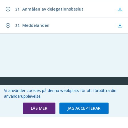
Anmälan av delegationsbeslut
31
Meddelanden
32
Region Västerbotten | Postadress: S-901 89 Umeå | Besöksadress:
Vi använder cookies på denna webbplats för att förbättra din
Landstingshuset, Köksvägen 11 | Telefon: 090-785 00 00 | Fax: 090-13 68
användarupplevelse.
82