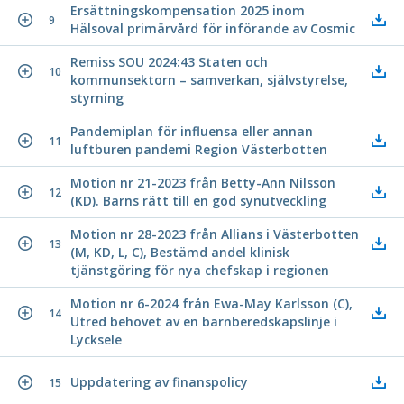
Ersättningskompensation 2025 inom
9
Hälsoval primärvård för införande av Cosmic
Remiss SOU 2024:43 Staten och
10
kommunsektorn – samverkan, självstyrelse,
styrning
Pandemiplan för influensa eller annan
11
luftburen pandemi Region Västerbotten
Motion nr 21-2023 från Betty-Ann Nilsson
12
(KD). Barns rätt till en god synutveckling
Motion nr 28-2023 från Allians i Västerbotten
13
(M, KD, L, C), Bestämd andel klinisk
tjänstgöring för nya chefskap i regionen
Motion nr 6-2024 från Ewa-May Karlsson (C),
14
Utred behovet av en barnberedskapslinje i
Lycksele
Uppdatering av finanspolicy
15