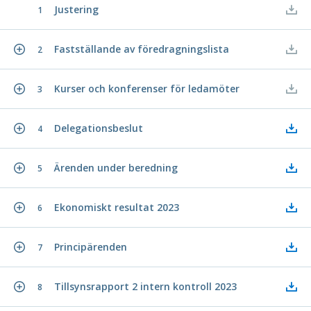
Justering
1
Fastställande av föredragningslista
2
Kurser och konferenser för ledamöter
3
Delegationsbeslut
4
Ärenden under beredning
5
Ekonomiskt resultat 2023
6
Principärenden
7
Tillsynsrapport 2 intern kontroll 2023
8