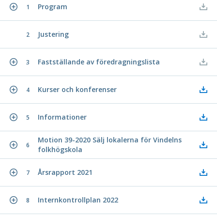
Program
1
Justering
2
Fastställande av föredragningslista
3
Kurser och konferenser
4
Informationer
5
Motion 39-2020 Sälj lokalerna för Vindelns
6
folkhögskola
Årsrapport 2021
7
Internkontrollplan 2022
8