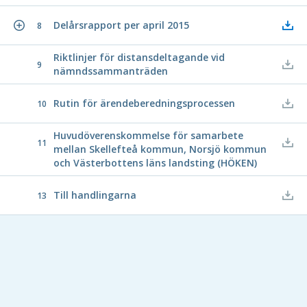
Delårsrapport per april 2015
8
Riktlinjer för distansdeltagande vid
9
nämndssammanträden
Rutin för ärendeberedningsprocessen
10
Huvudöverenskommelse för samarbete
11
mellan Skellefteå kommun, Norsjö kommun
och Västerbottens läns landsting (HÖKEN)
Till handlingarna
13