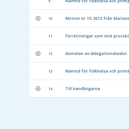
Nämnd för folkhälsa och primä
9
Motion nr 15-2015 från Marian
10
Förrättningar som inte protoko
11
Anmälan av delegationsbeslut
12
Nämnd för folkhälsa och primä
13
Till handlingarna
14