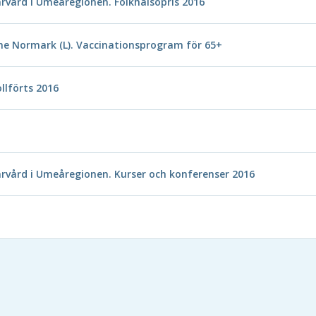
rvård i Umeåregionen. Folkhälsopris 2016
ne Normark (L). Vaccinationsprogram för 65+
llförts 2016
rvård i Umeåregionen. Kurser och konferenser 2016