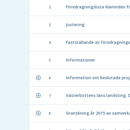
Föredragningslista Nämnden fö
2
Justering
3
Fastställande av föredragnings
4
Informationer
5
Information om beslutade proj
6
Västerbottens läns landsting. 
7
Granskning år 2015 av samver
8