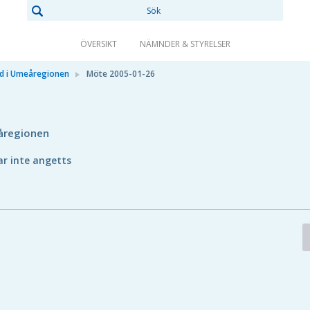
ÖVERSIKT
NÄMNDER & STYRELSER
rd i Umeåregionen
Möte 2005-01-26
åregionen
ar inte angetts